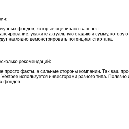
нии:
нчурных фондов, которые оценивают ваш рост.
нсирование, укажите актуальную стадию и сумму, которую 
удут наглядно демонстрировать потенциал стартапа.
есколько рекомендаций:
 просто факты, а сильные стороны компании. Так ваш про
Vestbee используется инвесторами разного типа. Полезно 
ых фондов.