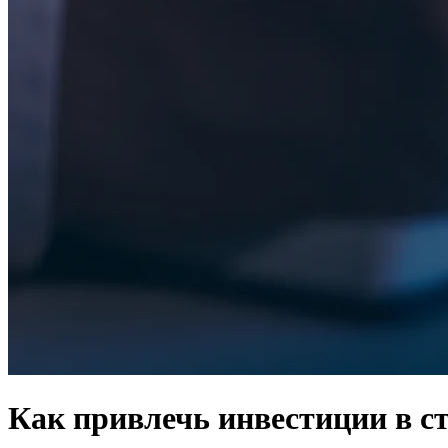
Как привлечь инвестиции в с