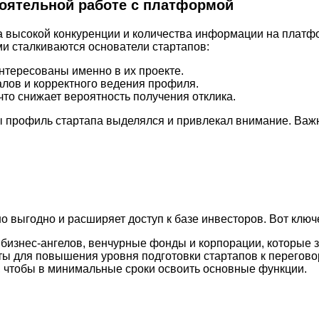
оятельной работе с платформой
за высокой конкуренции и количества информации на платф
ми сталкиваются основатели стартапов:
нтересованы именно в их проекте.
алов и корректного ведения профиля.
то снижает вероятность получения отклика.
бы профиль стартапа выделялся и привлекал внимание. Важ
но выгодно и расширяет доступ к базе инвесторов. Вот кл
 бизнес-ангелов, венчурные фонды и корпорации, которые 
ты для повышения уровня подготовки стартапов к перегово
, чтобы в минимальные сроки освоить основные функции.