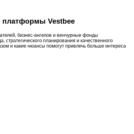
е платформы Vestbee
ателей, бизнес-ангелов и венчурные фонды
а, стратегического планирования и качественного
азом и какие нюансы помогут привлечь больше интереса