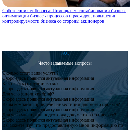
Собственникам бизнеса:
Помощь в масштабировании бизнеса,
оптимизации бизнес - процессов и расходов, повышении
контролируемости бизнеса со стороны акционеров
FAQ
Часто задаваемые вопросы
Сколько стоят ваши услуги?
Скоро здесь появится актуальная информация
Как начать сотрудничество?
Скоро здесь появится актуальная информация
Для чего заполнять бриф?
Скоро здесь появится актуальная информация
Ваша компания привлечет инвестиции для моего проекта?
Скоро здесь появится актуальная информация
Для чего мне нужна подготовка документов по проекту?
Скоро здесь появится актуальная информация
Вы можете изучить предоставленную мной информацию по