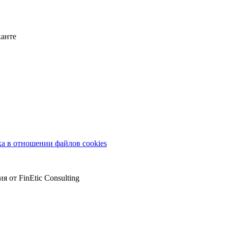
канте
а в отношении файлов cookies
от FinEtic Consulting