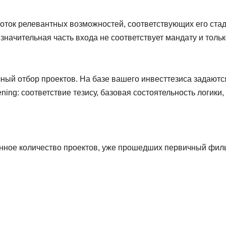
ток релевантных возможностей, соответствующих его стадии
о значительная часть входа не соответствует мандату и толь
чный отбор проектов. На базе вашего инвесттезиса задаютс
ing: соответствие тезису, базовая состоятельность логики
ванное количество проектов, уже прошедших первичный филь